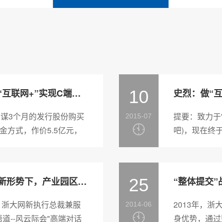
浙大网新董事长史烈：五路布局“互联网+”实现C端流量变现
10
史烈：做“互
H)筹谋3个月的发行股份购买
提要：致力于"
2015-07
方式，作价5.5亿元，
吧)，现在终于
浙大网新钟明博：服务外包发展新形势下，产业园区需要创新运营和服务模式
25
，浙大网新执行总裁兼服
2013年，
2014-06
道--风云际会"高端对话
身优势，通过