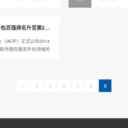
设、IT平台和
喜报：浙大网新IAOP全球服务外包百强排名升至第24名
（IAOP）正式公布2014
新凭借在服务外包领域的
<
4
5
6
7
8
9