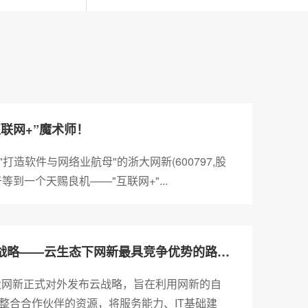
联网+”魔术师！
打造软件与网络业航母"的浙大网新(600797,股
等到一个天赐良机——"互联网+"...
“整体提交”战略——云生态下网新最具竞争优势的路径选择（ChinaSourcing 2014年6月刊）
浙大网新正式对外发布云战略，旨在利用网新的自
整合合作伙伴的资源，将服务能力、IT基础建