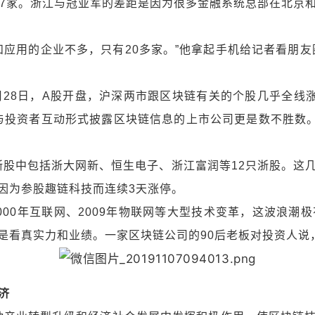
有77家。浙江与冠亚军的差距是因为很多金融系统总部在北
和应用的企业不多，只有20多家。”他拿起手机给记者看朋友
月28日，A股开盘，沪深两市跟区块链有关的个股几乎全线涨
过与投资者互动形式披露区块链信息的上市公司更是数不胜数
的浙股中包括浙大网新、恒生电子、浙江富润等12只浙股。这
因为参股趣链科技而连续3天涨停。
000年互联网、2009年物联网等大型技术变革，这波浪潮
看真实力和业绩。一家区块链公司的90后老板对投资人说，“
济