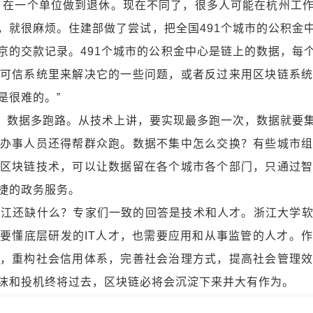
，在一个单位做到退休。现在不同了，很多人可能在杭州工
，就很麻烦。住建部做了尝试，把全国491个城市的公积金
京的交款记录。491个城市的公积金中心是链上的数据，每
可信系统里来解决它的一些问题，或者反过来用区块链系
是很难的。”
路，数据多跑路。从技术上讲，要实现最多跑一次，数据就要
办事人员还得帮群众跑。数据不集中怎么交换？有些城市
区块链技术，可以让数据留在各个城市各个部门，只通过
捷的政务服务。
浙江还缺什么？专家们一致的回答是技术和人才。浙江大学
要懂底层研发的IT人才，也需要应用和从事监管的人才。
，重构社会信用体系，完善社会治理方式，提高社会管理
沫和投机终将过去，区块链必将会沉淀下来并大有作为。