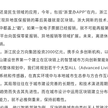
的还是民生领域的应用，今年，包括“浙里办APP”在内，浙
实现异地医保报销的幕后英雄就是区块链。浙大网新的技术
中都盖上“戳”。如果一张电子票据已经报销，就不可能再报
平台向医保零星报销、异地报销等领域扩展。未来，离退
销。
，浙江民企万向集团投资2000亿元，携手众多创新机构，
山建设世界第一个建立在区块链上的智慧城市万向创新聚能
整体规划中，我们将规划若干个大型ALL（Advanced Liv
系统和传感器，在真实环境中与本地城市生态参与方合作互
，其局限往往在于城市建设完善的长期性，和技术演进周
趋势而失去其先进性。而在城市设计中运用区块链建立分
能力，就不必推倒重来，保持前瞻性。
的价值，他以智能驾驶为例，区块链使城市中类似无人驾驶