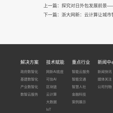
上一篇：
探究对日外包发展前景—
下一篇：
浙大网新：云计算让城市智
解决方案
技术赋能
重点行业
新闻中
政府数智化
网新AI底座
智能云服务
新闻快讯
基建数智化
可信AI
智能交通
媒体关注
产业数智化
区块链
智慧人社
公司刊物
数智云服务
云计算
金融科技
大数据
案例展示
IoT