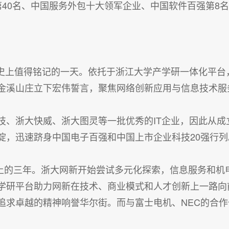
业第40名、中国服务外包十大领军企业、中国软件百强第8名
成长史上值得铭记的一天。依托于浙江大学产学研一体化平
金溪山庄立下宏伟誓言，聚焦网络创新应用与信息技术服
技、浙大快威、浙大图灵等一批优秀的IT企业，因此从成
淀，迅速跻身中国电子百强和中国上市企业科技20强行列
疆扩土的三年。浙大网新开始尝试多元化探索，信息服务和机
学研平台助力网新在技术、商业模式和人才创新上一路向
追求卓越的精神响誉华尔街。而与富士电机、NEC的合