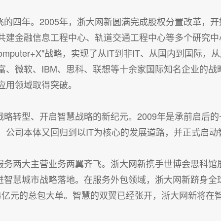
翅腾飞的四年。2005年，浙大网新圆满完成股权分置改革，
共建金融信息工程中心、轨道交通工程中心等多个研究中
puter+X"战略，实现了从IT到非IT、从国内到国际，
富、微软、IBM、思科、联想等十余家国际知名企业的战
应用领域取得突破。
完成战略转型、开启智慧战略的新纪元。2009年是承前启
，公司本体又回归到以IT为核心的发展道路，并正式启动
和智慧服务两大主营业务两翼齐飞。浙大网新携手世博会思科
进智慧城市战略落地。在服务外包领域，浙大网新跻身全球百
.4亿元的总包大单。智慧的双翼已经张开，浙大网新将在